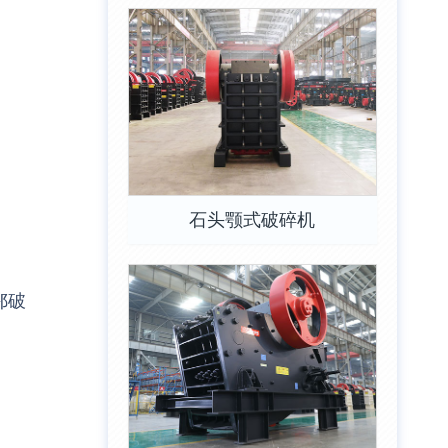
石头颚式破碎机
鄂破