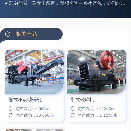
35分钟前
龚先生留言：处理河石、花岗岩的500*750颚破机什么价位？
39分钟前
翟先生留言：石头碎沙设备和洗砂设备有吗？
42分钟前
蒋先生留言：硬岩颚式破碎机带不带电机？
相关产品
3分钟前
王先生留言：水泥厂熟料能破碎吗？推荐用什么机器？
6分钟前
姚女士留言：这款破碎机一小时产能多大？是用电的还是燃油的？
12分钟前
宋先生留言：50吨左右的制砂机大概什么价位？
16分钟前
柳先生留言：洗石英砂全套设备有哪些？
颚式移动破碎机
鄂式破碎机
进料粒度：≤650㎜
进料粒度 ：≤1200㎜
生产能力：50-650t/h
生产能力 ：1-1200t/h