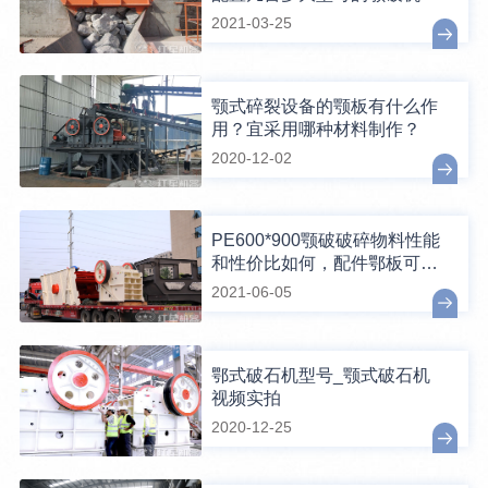
2021-03-25
颚式碎裂设备的颚板有什么作
用？宜采用哪种材料制作？
2020-12-02
PE600*900颚破破碎物料性能
和性价比如何，配件鄂板可换
吗？
2021-06-05
鄂式破石机型号_颚式破石机
视频实拍
2020-12-25