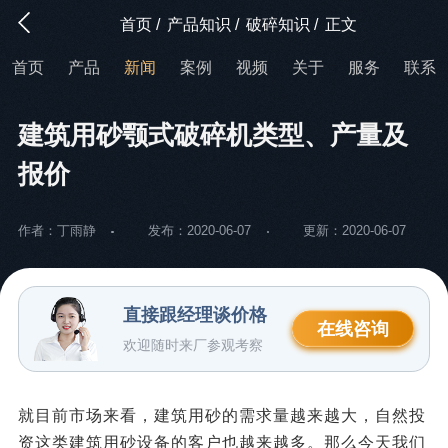
首页
/
产品知识
/
破碎知识
/
正文
首页
产品
新闻
案例
视频
关于
服务
联系
建筑用砂颚式破碎机类型、产量及
报价
作者：丁雨静
发布：2020-06-07
更新：2020-06-07
直接跟经理谈价格
在线咨询
欢迎随时来厂参观考察
就目前市场来看，建筑用砂的需求量越来越大，自然投
资这类建筑用砂设备的客户也越来越多。那么今天我们