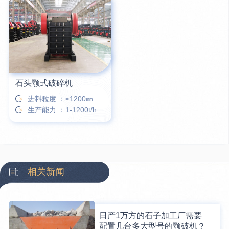
石头颚式破碎机
进料粒度 ：≤1200㎜
生产能力 ：1-1200t/h
相关新闻
日产1万方的石子加工厂需要
配置几台多大型号的颚破机？