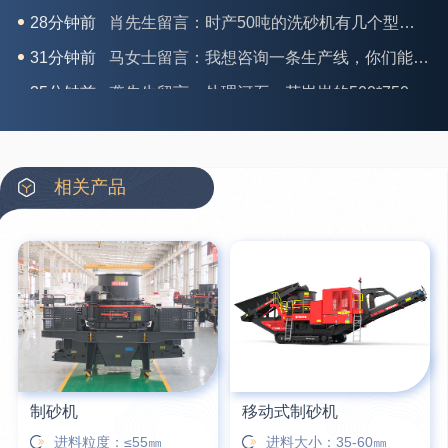
31分钟前
马女士留言：我想咨询一条生产线，你们能做吗？
35分钟前
龚先生留言：处理河石、花岗岩的500*750颚破机什么价位？
39分钟前
翟先生留言：石头碎沙设备和洗砂设备有吗？
42分钟前
蒋先生留言：硬岩颚式破碎机带不带电机？
3分钟前
王先生留言：水泥厂熟料能破碎吗？推荐用什么机器？
相关产品
6分钟前
姚女士留言：这款破碎机一小时产能多大？是用电的还是燃油的？
12分钟前
宋先生留言：50吨左右的制砂机大概什么价位？
16分钟前
柳先生留言：洗石英砂全套设备有哪些？
26分钟前
杨先生留言：建筑垃圾破碎机可以铁器分类吗？
制砂机
移动式制砂机
进料粒度：≤55㎜
进料大小：35-60㎜