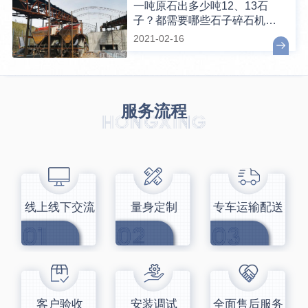
一吨原石出多少吨12、13石
子？都需要哪些石子碎石机设
备？
2021-02-16
服务流程
线上线下交流
量身定制
专车运输配送
客户验收
安装调试
全面售后服务