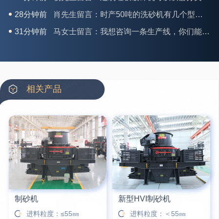
28分钟前
肖先生留言：时产50吨的洗砂机有几个型号？
31分钟前
马女士留言：我想咨询一条生产线，你们能做吗？
35分钟前
龚先生留言：处理河石、花岗岩的500*750颚破机什么价位？
39分钟前
翟先生留言：石头碎沙设备和洗砂设备有吗？
42分钟前
蒋先生留言：硬岩颚式破碎机带不带电机？
相关产品
3分钟前
王先生留言：水泥厂熟料能破碎吗？推荐用什么机器？
6分钟前
姚女士留言：这款破碎机一小时产能多大？是用电的还是燃油的？
12分钟前
宋先生留言：50吨左右的制砂机大概什么价位？
16分钟前
柳先生留言：洗石英砂全套设备有哪些？
制砂机
新型HVI制砂机
进料粒度：≤55㎜
进料粒度：＜55㎜