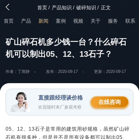
首页
/
产品知识
/
破碎知识
/
正文
首页
产品
新闻
案例
视频
关于
服务
联系
矿山碎石机多少钱一台？什么碎石
机可以制出05、12、13石子？
作者：丁雨静
发布：2020-09-17
更新：2020-09-17
直接跟经理谈价格
在线咨询
欢迎随时来厂参观考察
05、12、13石子是常用的建筑用砂规格，虽然矿山碎
石机有很多种，但是并不是所有设备都可以制出05、