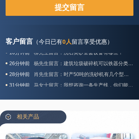
客户留言
（今日已有
0人
留言享受优惠）
26分钟前
杨先生留言：建筑垃圾破碎机可以铁器分类吗？
28分钟前
肖先生留言：时产50吨的洗砂机有几个型号？
31分钟前
马女士留言：我想咨询一条生产线，你们能做吗？
35分钟前
龚先生留言：处理河石、花岗岩的500*750颚破机什么价位？
39分钟前
翟先生留言：石头碎沙设备和洗砂设备有吗？
42分钟前
蒋先生留言：硬岩颚式破碎机带不带电机？
相关产品
3分钟前
王先生留言：水泥厂熟料能破碎吗？推荐用什么机器？
6分钟前
姚女士留言：这款破碎机一小时产能多大？是用电的还是燃油的？