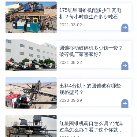
175红星圆锥机配多少千瓦电
机？每小时能生产多少吨石
子？铜套怎么换？
2021-03-02
圆锥移动破碎机多少钱一套？
破碎机厂家哪家好?
2021-05-22
出料4分以下的圆锥破有哪些
规格型号？
2020-09-29
红星圆锥机调口怎么调？油温
过高怎么办？看了这个你就懂
了