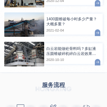
2020-12-04
1400圆锥破每小时多少产量？
大概多重？
2021-02-04
白云岩能做砼骨料吗？多缸液
压圆锥破碎机碎白云岩效果如
何？
2020-10-10
服务流程