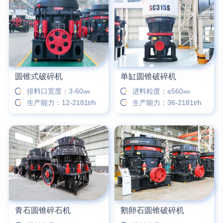
12分钟前
宋先生留言：50吨左右的制砂机大概什么价位？
16分钟前
柳先生留言：洗石英砂全套设备有哪些？
圆锥式破碎机
单缸圆锥破碎机
排料口宽度：3-60㎜
进料粒度：≤560㎜
生产能力：12-2181t/h
生产能力：36-2181t/h
青石圆锥碎石机
鹅卵石圆锥破碎机