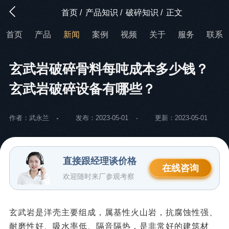
首页
/
产品知识
/
破碎知识
/
正文
首页
产品
新闻
案例
视频
关于
服务
联系
玄武岩破碎骨料每吨成本多少钱？
玄武岩破碎设备有哪些？
作者：武永兰
发布：2023-05-01
更新：2023-05-01
直接跟经理谈价格
在线咨询
欢迎随时来厂参观考察
玄武岩是洋壳主要组成，属基性火山岩，抗腐蚀性强、
耐磨性好、吸水率低、隔音隔热，是非常好的建筑材