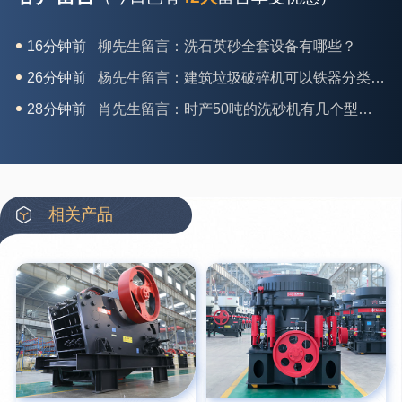
26分钟前
杨先生留言：建筑垃圾破碎机可以铁器分类吗？
28分钟前
肖先生留言：时产50吨的洗砂机有几个型号？
31分钟前
马女士留言：我想咨询一条生产线，你们能做吗？
35分钟前
龚先生留言：处理河石、花岗岩的500*750颚破机什么价位？
39分钟前
翟先生留言：石头碎沙设备和洗砂设备有吗？
42分钟前
蒋先生留言：硬岩颚式破碎机带不带电机？
相关产品
3分钟前
王先生留言：水泥厂熟料能破碎吗？推荐用什么机器？
6分钟前
姚女士留言：这款破碎机一小时产能多大？是用电的还是燃油的？
12分钟前
宋先生留言：50吨左右的制砂机大概什么价位？
16分钟前
柳先生留言：洗石英砂全套设备有哪些？