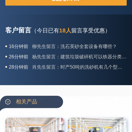
客户留言
（今日已有
18人
留言享受优惠）
26分钟前
杨先生留言：建筑垃圾破碎机可以铁器分类吗？
28分钟前
肖先生留言：时产50吨的洗砂机有几个型号？
31分钟前
马女士留言：我想咨询一条生产线，你们能做吗？
35分钟前
龚先生留言：处理河石、花岗岩的500*750颚破机什么价位？
39分钟前
翟先生留言：石头碎沙设备和洗砂设备有吗？
42分钟前
蒋先生留言：硬岩颚式破碎机带不带电机？
相关产品
3分钟前
王先生留言：水泥厂熟料能破碎吗？推荐用什么机器？
6分钟前
姚女士留言：这款破碎机一小时产能多大？是用电的还是燃油的？
12分钟前
宋先生留言：50吨左右的制砂机大概什么价位？