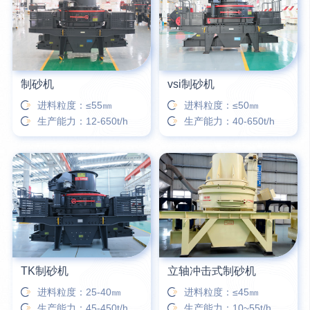
16分钟前
柳先生留言：洗石英砂全套设备有哪些？
制砂机
vsi制砂机
进料粒度：≤55㎜
进料粒度：≤50㎜
生产能力：12-650t/h
生产能力：40-650t/h
TK制砂机
立轴冲击式制砂机
进料粒度：25-40㎜
进料粒度：≤45㎜
生产能力：45-450t/h
生产能力：10~55t/h