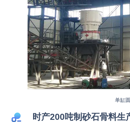
单缸
时产200吨制砂石骨料