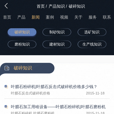
首页
/
产品知识
/
破碎知识
首页
产品
新闻
案例
视频
关于
服务
联系
破碎知识
制砂知识
选矿知识
磨粉知识
建材知识
生产线知识
破碎知识
叶腊石粉碎机|叶腊石反击式破碎机价格多少钱？
叶腊石反击式破碎机价格
2015-11-18
叶腊石加工用啥设备——叶腊石粉碎机|叶腊石磨粉机
叶腊石粉碎机,叶腊石磨粉机
2015-11-18