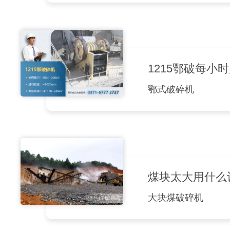
1215鄂破每
鄂式破碎机
煤块太大用什么
大块煤破碎机