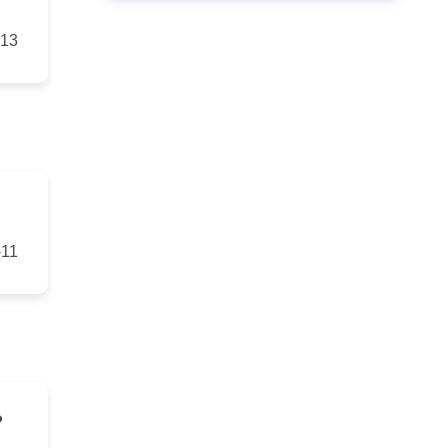
-13
-11
？